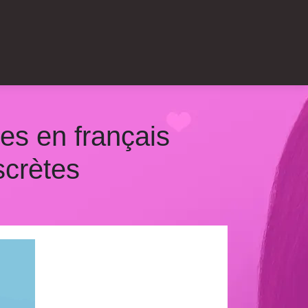
es en français
scrètes