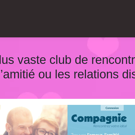
us vaste club de rencontr
’amitié ou les relations di