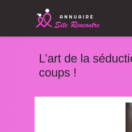
L’art de la séduct
coups !